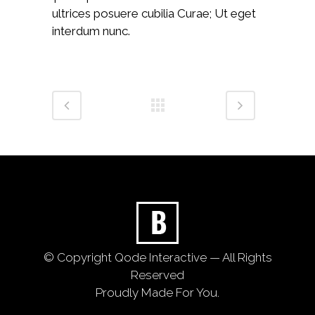
ultrices posuere cubilia Curae; Ut eget
interdum nunc.
© Copyright
Qode Interactive
— All Rights
Reserved
Proudly Made For You.